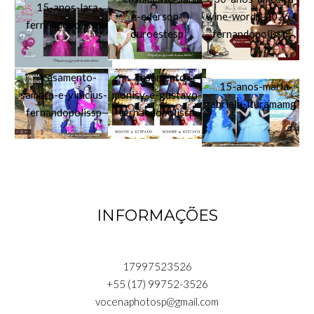
INFORMAÇÕES
17997523526
+55 (17) 99752-3526
vocenaphotosp@gmail.com