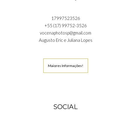
17997523526
+55 (17) 99752-3526
vocenaphotosp@gmail.com
Augusto Eric e Juliana Lopes
Maiores Informações!
SOCIAL