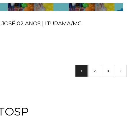
JOSÉ 02 ANOS | ITURAMA/MG
1
2
3
›
TOSP