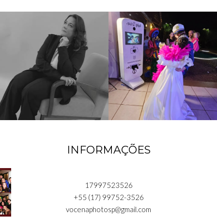
INFORMAÇÕES
17997523526
+55 (17) 99752-3526
vocenaphotosp@gmail.com