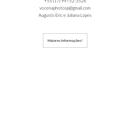
+55 (17) 99752-3526
vocenaphotosp@gmail.com
Augusto Eric e Juliana Lopes
Maiores Informações!
SOCIAL